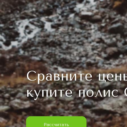
Сравните цен
купите полис
Расcчитать