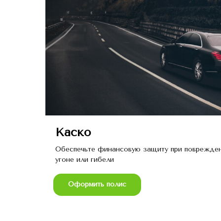
Каско
ытием
Обеспечьте финансовую защиту при поврежде
ва
угоне или гибели
Оформить полис