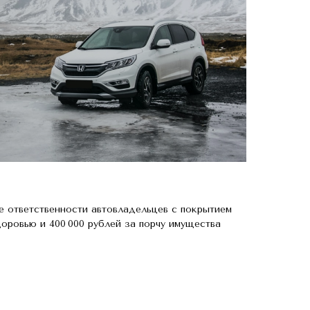
Ка
е ответственности автовладельцев с покрытием
Обе
доровью и 400 000 рублей за порчу имущества
угон